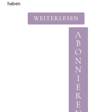
haben.
WEITERLESEN
A
B
O
N
N
I
E
R
E