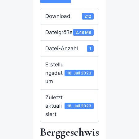
Download
212
Dateigröße
2.48 MB
Datei-Anzahl
1
Erstellu
ngsdat
18. Juli 2023
um
Zuletzt
aktuali
18. Juli 2023
siert
Berggeschwis