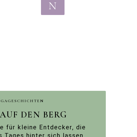
N
OGAGESCHICHTEN
 AUF DEN BERG
e für kleine Entdecker, die
s Tages hinter sich lassen