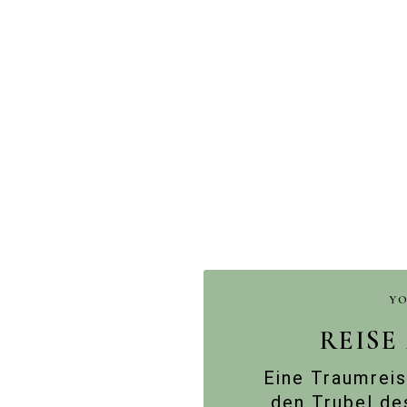
Y
REISE
Eine Traumreis
den Trubel de