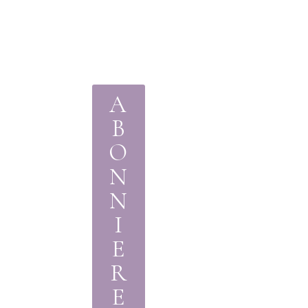
A
B
O
N
N
I
E
R
E