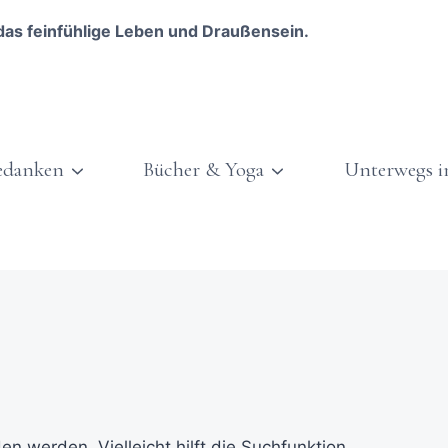
das feinfühlige Leben und Draußensein.
edanken
Bücher & Yoga
Unterwegs i
n werden. Vielleicht hilft die Suchfunktion.