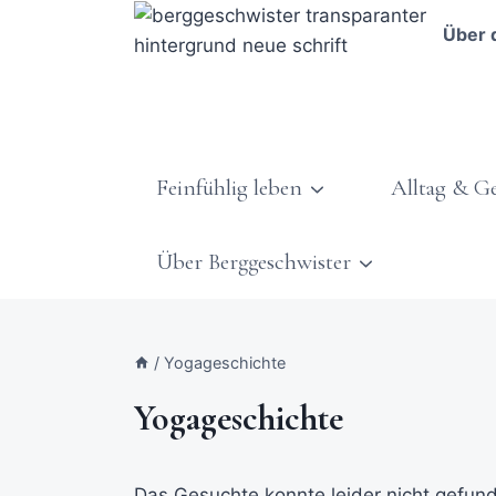
Über 
Feinfühlig leben
Alltag & G
Über Berggeschwister
/
Yogageschichte
Yogageschichte
Das Gesuchte konnte leider nicht gefunde