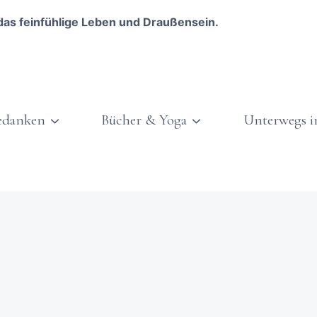
das feinfühlige Leben und Draußensein.
edanken
Bücher & Yoga
Unterwegs i