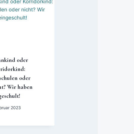
nkind oder
ridorkind:
schulen oder
ht? Wir haben
geschult!
ebruar 2023