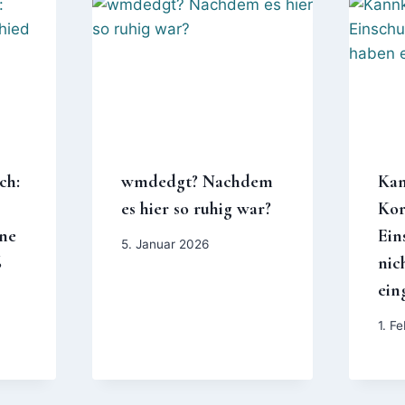
ch:
wmdedgt? Nachdem
Kan
es hier so ruhig war?
Kor
ne
Ein
5. Januar 2026
6
nic
ein
1. F