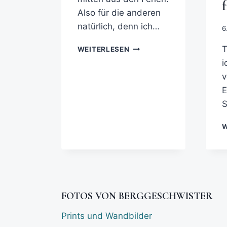
Also für die anderen
natürlich, denn ich…
6
T
WEITERLESEN
i
v
E
W
FOTOS VON BERGGESCHWISTER
Prints und Wandbilder