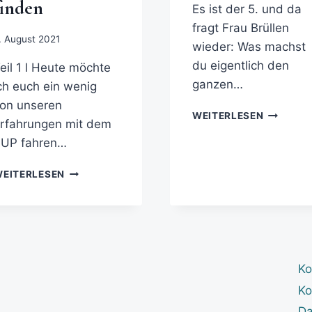
finden
Es ist der 5. und da
fragt Frau Brüllen
. August 2021
wieder: Was machst
du eigentlich den
eil 1 l Heute möchte
ganzen…
ch euch ein wenig
on unseren
WEITERLESEN
rfahrungen mit dem
SUP fahren…
EITERLESEN
Ko
Ko
Da