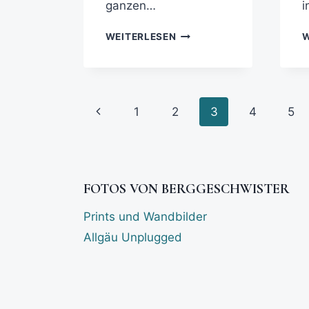
ganzen…
i
WEITERLESEN
W
1
2
3
4
5
FOTOS VON BERGGESCHWISTER
Prints und Wandbilder
Allgäu Unplugged