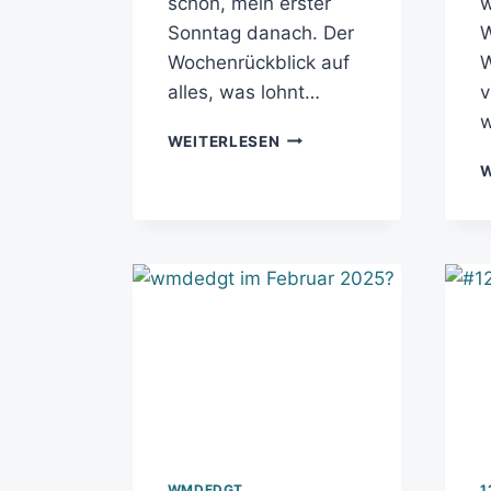
schon, mein erster
w
Sonntag danach. Der
W
Wochenrückblick auf
W
alles, was lohnt…
v
WEITERLESEN
W
WMDEDGT
1