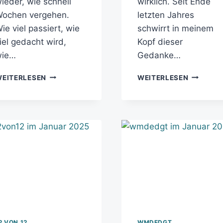
ieder, wie schnell
wirklich. Seit Ende
ochen vergehen.
letzten Jahres
ie viel passiert, wie
schwirrt in meinem
iel gedacht wird,
Kopf dieser
wie…
Gedanke…
EITERLESEN
WEITERLESEN
2 VON 12
WMDEDGT