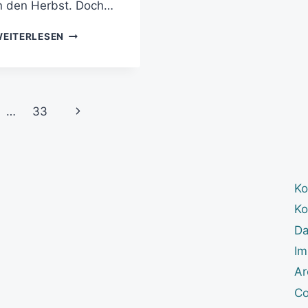
n den Herbst. Doch…
EITERLESEN
…
33
Ko
Ko
Da
Im
Ar
Co