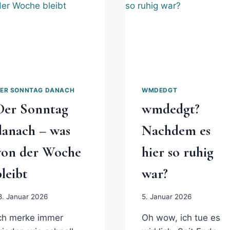
ER SONNTAG DANACH
WMDEDGT
Der Sonntag
wmdedgt?
danach – was
Nachdem es
von der Woche
hier so ruhig
bleibt
war?
8. Januar 2026
5. Januar 2026
ch merke immer
Oh wow, ich tue es