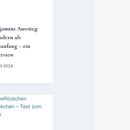
jamins Ausstieg:
dern als
anfang – ein
erview
uli 2024