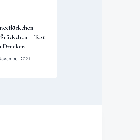
neeflöckchen
ßröckchen – Text
m Drucken
November 2021