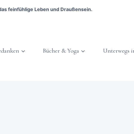
das feinfühlige Leben und Draußensein.
edanken
Bücher & Yoga
Unterwegs i