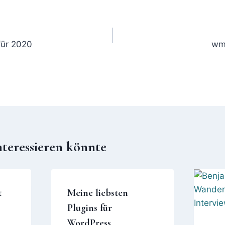
für 2020
wm
nteressieren könnte
t
Meine liebsten
Plugins für
WordPress