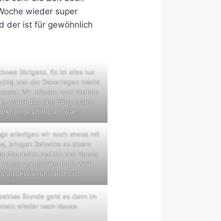
Woche wieder super
d der ist für gewöhnlich
hnee übrigens. Es ist alles nur
schig und der Dauerregen macht
 besser. Wir müssen zwei Sachen
en, wobei das eine Büro wegen
ankheit geschlossen war.
gs erledigen wir noch etwas mit
a, bringen Rebekka zu einem
im Altenheim und ich und Hanna
 weiter zur Musikschule, weil
stags Klavierunterricht ist.
bekkas Stunde geht es dann im
nkeln wieder nach Hause.