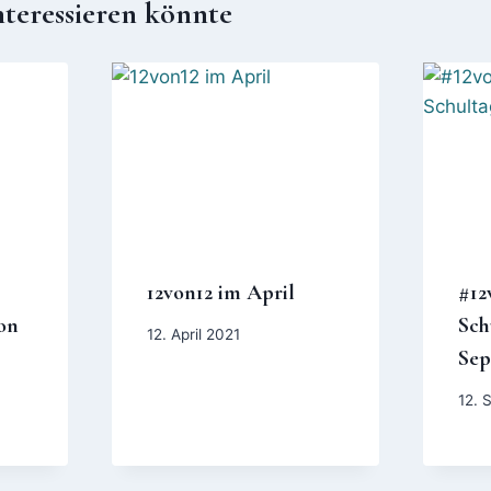
nteressieren könnte
12von12 im April
#12
on
Sch
12. April 2021
Sep
12. 