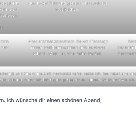
ser gleich
durch den Park und gehen dann auch zur
 kann echt
Musikschule.
drehe ich
r
n).
. Kam
Aber erstmal Abendbrot. Da wir dienstags
Bei
 sehr.
immer spät heimkommen gibt es etwas
Österreic
schnell. Mein Favorite dafür: Nudeln.
österreic
rledigt und Kinder ins Bett geshcickt habe packe ich das Paket aus und 
on Freunden und ich bin super gespannt auf dieses Buch und wie die M
ern. Ich wünsche dir einen schönen Abend,