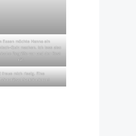
m Essen möchte Hanna ein
hisch-Quiz machen. Ich lese also
hische Begriffe vor und der Rest
rät.
freue mich riesig. Eine
icrorätsel funktionieren!