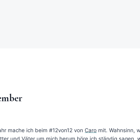
ember
Jahr mache ich beim #12von12 von
Caro
mit. Wahnsinn, w
tter und Väter um mich herum höre ich ständig sagen, w