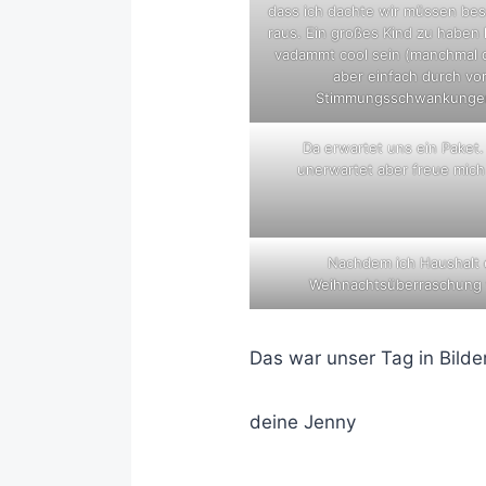
dass ich dachte wir müssen bes
raus. Ein großes Kind zu haben
vadammt cool sein (manchmal 
aber einfach durch vo
Stimmungsschwankunge
Da erwartet uns ein Paket
unerwartet aber freue mich
Nachdem ich Haushalt e
Weihnachtsüberraschung v
Das war unser Tag in Bild
deine Jenny