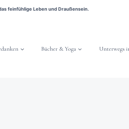
das feinfühlige Leben und Draußensein.
edanken
Bücher & Yoga
Unterwegs i