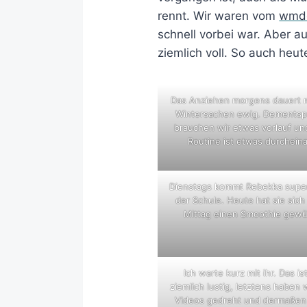
rennt. Wir waren vom
wmde
schnell vorbei war. Aber a
ziemlich voll. So auch heute
Das Anziehen morgens dauert mi
Wintersachen ewig. Dements
brauchen wir etwas vorlauf un
Routine ist etwas durchein
Dienstags kommt Rebekka super
der Schule. Heute hat sie sic
Mittag einen Smoothie gewü
Ich warte kurz mit ihr. Das is
ziemlich lustig, letztens haben w
Videos gedreht und dermaßen 