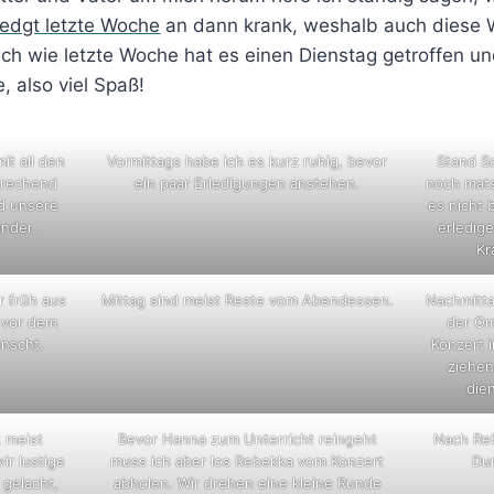
dgt letzte Woche
an dann krank, weshalb auch diese 
uch wie letzte Woche hat es einen Dienstag getroffen un
, also viel Spaß!
t all den
Vormittags habe ich es kurz ruhig, bevor
Stand Sc
prechend
ein paar Erledigungen anstehen.
noch mat
d unsere
es nicht
ander.
erledig
Kr
 früh aus
Mittag sind meist Reste vom Abendessen.
Nachmitta
h vor dem
der Om
nscht.
Konzert 
ziehen
dien
t meist
Bevor Hanna zum Unterricht reingeht
Nach Re
ir lustige
muss ich aber los Rebekka vom Konzert
Du
gelacht,
abholen. Wir drehen eine kleine Runde