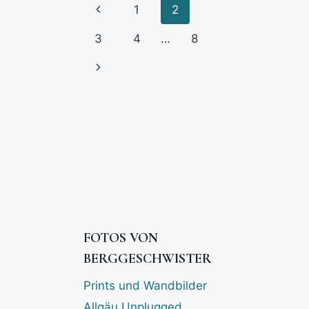
1
2
3
4
…
8
FOTOS VON
BERGGESCHWISTER
Prints und Wandbilder
Allgäu Unplugged