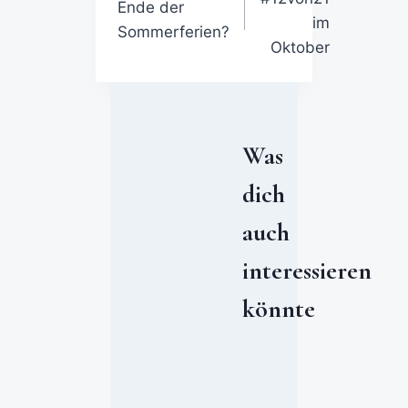
Ende der
im
Sommerferien?
Oktober
Was
dich
auch
interessieren
könnte
W