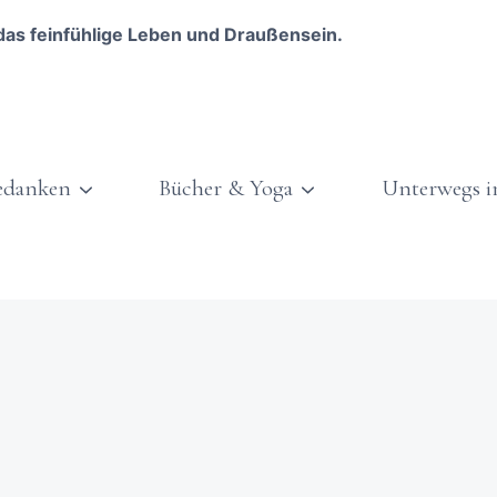
das feinfühlige Leben und Draußensein.
edanken
Bücher & Yoga
Unterwegs i