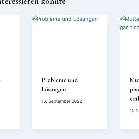
nteressieren könnte
n
Probleme und
Mut
Lösungen
pla
ein
16. September 2022
11. 