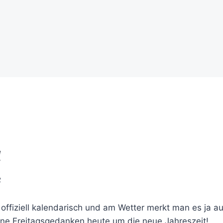
!
2
z offiziell kalendarisch und am Wetter merkt man es ja a
ne Freitagsgedanken heute um die neue Jahreszeit!