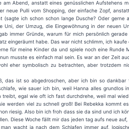
e am Abend, anstatt eines genüsslichen Aufstehens mi
er neue Pulli vom Shopping, der einfache Zopf, anstatt
nt (sagte ich schon schon lange Dusche? Oder gerne
 die Uni, der Umzug, die Eingewöhnung in der neuen 
gab immer Gründe, warum für mich persönlich gerade k
latz eingeräumt habe. Das war nicht schlimm, ich kaufe e
gerne für meine Kinder da und spiele noch eine Runde 
nun musste es einfach mal sein. Es war an der Zeit au
wohl eher symbolisch zu betrachten, aber trotzdem n
ß, das ist so abgedroschen, aber ich bin so dankbar 
inschlafe, wie sauer ich bin, weil Hanna alles grundlos 
treibt, egal wie oft ich fast durchdrehe, weil mal wiede
 sie werden viel zu schnell groß! Bei Rebekka kommt es 
hon riesig. Also bin ich froh dass sie da sind und ich k
len. Diese Woche fällt mir das jeden tag aufs neue auf
o man wacht ja nach dem Schlafen immer auf, logische