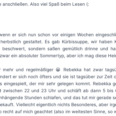
 anschließen. Also viel Spaß beim Lesen (:
 wenn er sich nun schon vor einigen Wochen eingeschl
erbstlich gestaltet. Es gab Kürbissuppe, wir haben 
 beschwert, sondern saßen gemütlich drinne und ha
 zwar ein absoluter Sommertyp, aber ich mag diese Heim
er mehr und regelmäßiger 😀 Rebekka hat zwar tagsü
dert er sich noch öfters und sie ist tagsüber zur Zeit o
s eingespielt, der mir sehr gelegen kommt. Rebekka ge
ßt zwischen 22 und 23 Uhr und schläft ab dann 5 bis
hängende Stunden schlafen, und das tut mir gerade se
kauft. Vielleicht eigentlich nichts Besonderes, aber ir
o recht auf mich geachtet (also im weitesten Sinne, so 