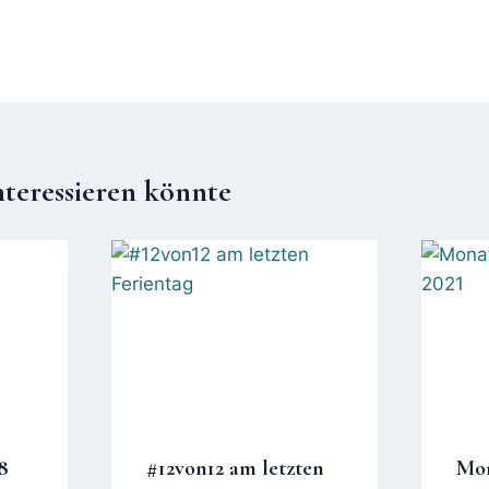
nteressieren könnte
8
#12von12 am letzten
Mon