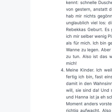
kennt: schnelle Dusch
von gestern, anstatt d
hab mir nichts gegön
unglaublich viel los:
Rebekkas Geburt. Es 
ich mir selber wenig P
als für mich. Ich bin 
Wanne zu legen. Aber 
zu tun. Also ist das 
mich!
Meine Kinder. Ich wei
fertig ich bin, fast e
damit in den Wahnsinn 
will, sie sind da! Und
und Hanna ist ja eh sc
Moment anders vorstel
richtig aufwacht. Als