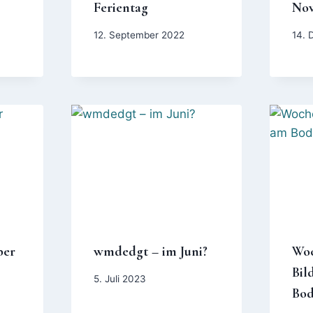
Ferientag
Nov
12. September 2022
14. 
ber
wmdedgt – im Juni?
Woc
Bil
5. Juli 2023
Bod