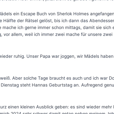
Mädels ein Escape Buch von Sherlok Holmes angefange
e Hälfte der Rätsel gelöst, bis ich dann das Abendesse
 mache ich gerne immer schon mittags, damit sie sich 
, vor allem, weil ich immer zwei mache für unsere zwei
ieder ruhig. Unser Papa war joggen, wir Mädels haben 
h weiß. Aber solche Tage braucht es auch und ich war D
 Dienstag steht Hannas Geburtstag an. Aufregend gen
urz einen kleinen Ausblick geben: es sind wieder mehr B
 mich 2024 sehr schwer damit getan neben meinem Job 