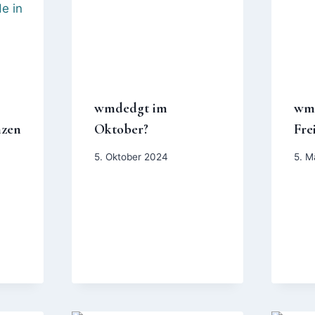
wmdedgt im
wmd
nzen
Oktober?
Fre
5. Oktober 2024
5. M