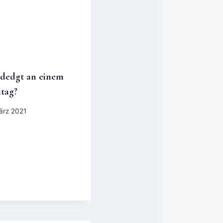
edgt an einem
itag?
ärz 2021