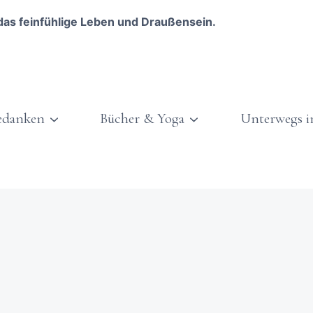
das feinfühlige Leben und Draußensein.
edanken
Bücher & Yoga
Unterwegs i