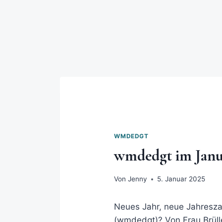
WMDEDGT
wmdedgt im Janu
Von
Jenny
5. Januar 2025
Neues Jahr, neue Jahresza
(wmdedgt)? Von
Frau Brül