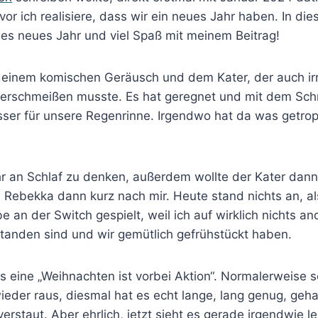
or ich realisiere, dass wir ein neues Jahr haben. In d
ohes neues Jahr und viel Spaß mit meinem Beitrag!
inem komischen Geräusch und dem Kater, der auch irri
nterschmeißen musste. Es hat geregnet und mit dem S
ser für unsere Regenrinne. Irgendwo hat da was getrop
r an Schlaf zu denken, außerdem wollte der Kater dann
, Rebekka dann kurz nach mir. Heute stand nichts an, a
 an der Switch gespielt, weil ich auf wirklich nichts an
tanden sind und wir gemütlich gefrühstückt haben.
eine „Weihnachten ist vorbei Aktion“. Normalerweise s
der raus, diesmal hat es echt lange, lang genug, gehal
rstaut. Aber ehrlich, jetzt sieht es gerade irgendwie le