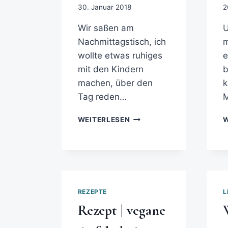
30. Januar 2018
2
Wir saßen am
U
Nachmittagstisch, ich
m
wollte etwas ruhiges
e
mit den Kindern
b
machen, über den
k
Tag reden…
M
WEITERLESEN
W
REZEPTE
L
Rezept | vegane