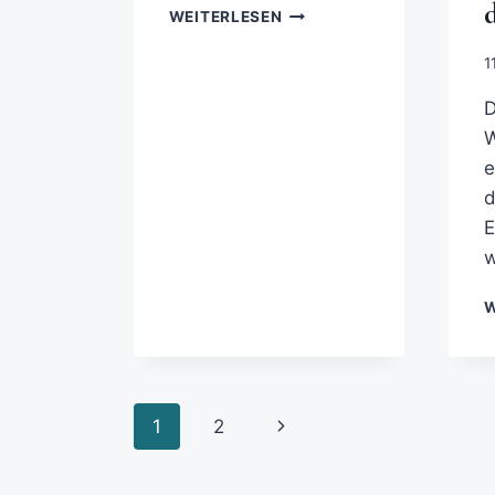
WEITERLESEN
1
D
W
e
d
E
w
W
1
2