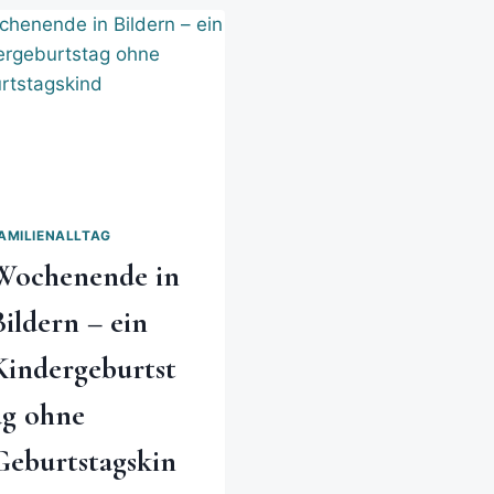
AMILIENALLTAG
Wochenende in
Bildern – ein
Kindergeburtst
ag ohne
Geburtstagskin