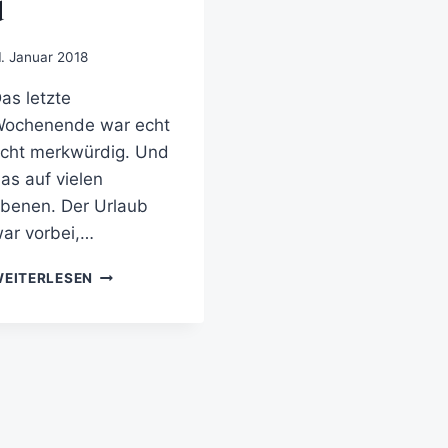
d
1. Januar 2018
as letzte
ochenende war echt
cht merkwürdig. Und
as auf vielen
benen. Der Urlaub
ar vorbei,…
EITERLESEN