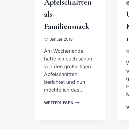
Apfelschnitten
als
Familiensnack
17. Januar 2018
Am Wochenende
1
hatte ich euch schon
W
von den großartigen
w
Apfelschnitten
g
berichtet und nun
H
möchte ich das…
WEITERLESEN
W