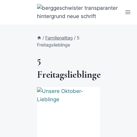
/
Familienalltag
/
5
Freitagslieblinge
5
Freitagslieblinge