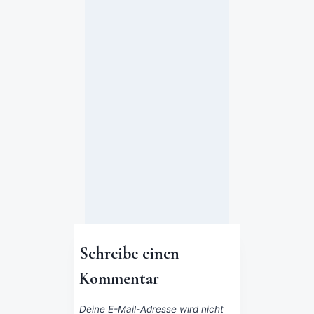
e
l
d
e
s
7. Juli 2023
Schreibe einen
Kommentar
Deine E-Mail-Adresse wird nicht