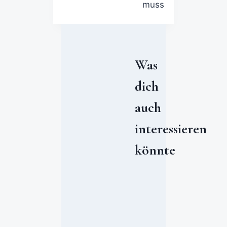
muss
Was
dich
auch
interessieren
könnte
F
i
t