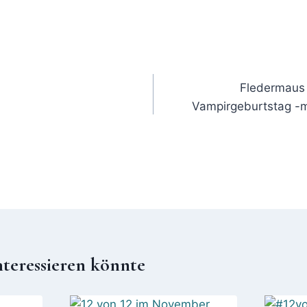
?
Fledermaus 
Vampirgeburtstag -m
nteressieren könnte