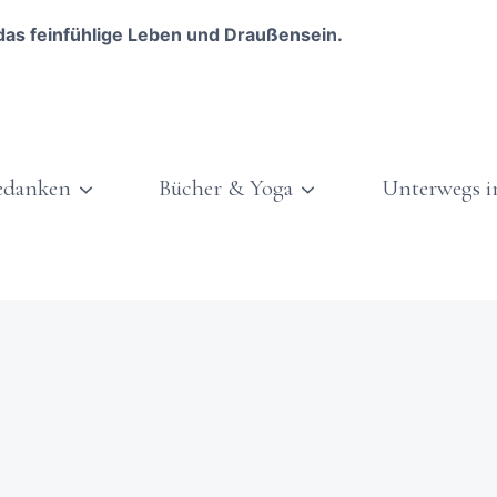
das feinfühlige Leben und Draußensein.
edanken
Bücher & Yoga
Unterwegs i