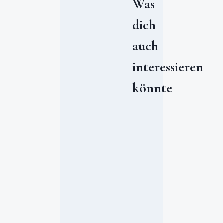
Was
dich
auch
interessieren
könnte
K
i
n
d
e
r
t