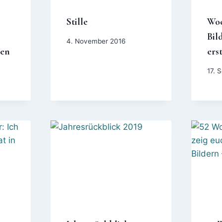
Stille
Woc
Bil
4. November 2016
nen
ers
17. 