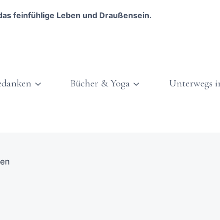
das feinfühlige Leben und Draußensein.
edanken
Bücher & Yoga
Unterwegs i