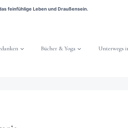
das feinfühlige Leben und Draußensein.
edanken
Bücher & Yoga
Unterwegs i