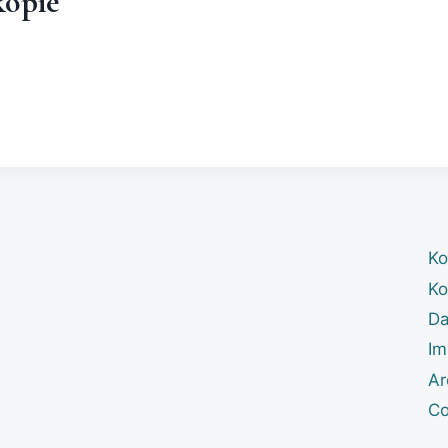
kopie
Ko
Ko
Da
Im
Ar
Co