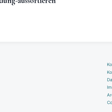
dung-aussortieren
Ko
Ko
Da
Im
Ar
Co