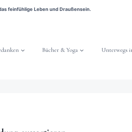
das feinfühlige Leben und Draußensein.
edanken
Bücher & Yoga
Unterwegs i