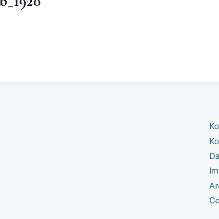
b_1920
Ko
Ko
Da
Im
Ar
Co