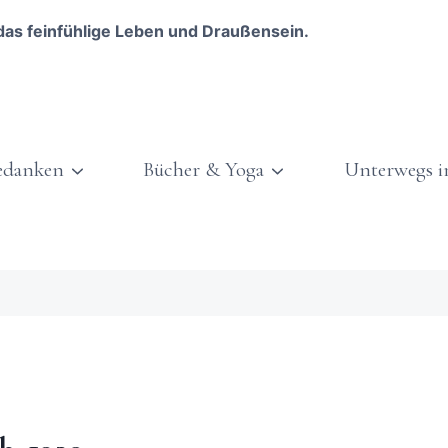
das feinfühlige Leben und Draußensein.
edanken
Bücher & Yoga
Unterwegs i