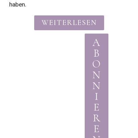
haben.
WEITERLESEN
A
B
O
N
N
I
E
R
E