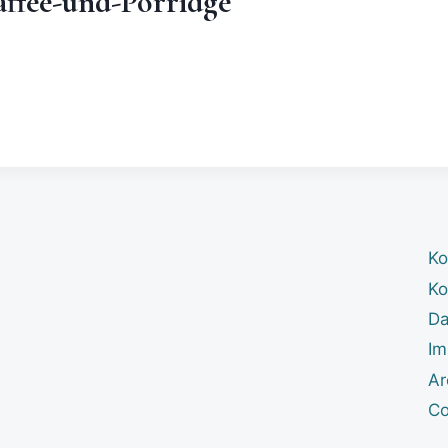
affee-und-Porridge
Ko
Ko
Da
Im
Ar
Co