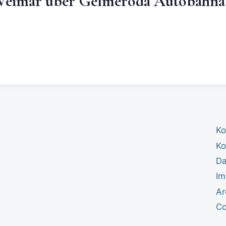
Weimar über Gelmeroda Autobahna
Ko
Ko
Da
Im
Ar
Co