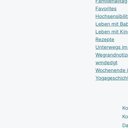
Familienalltag
Favorites
Hochsensibilit
Leben mit Ba
Leben mit Ki
Rezepte
Unterwegs im
Wegrandnotiz
wmdedgt
Wochenende i
Yogageschich
Ko
Ko
Da