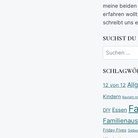
meine beiden 
erfahren wollt
schreibt uns e
SUCHST DU
SCHLAGWÖ
All
12 von 12
Kindern
Basteln m
Fa
Essen
DIY
Familienaus
Friday Fives
Gebur