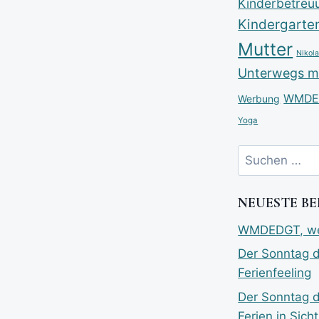
Kinderbetreu
Kindergarte
Mutter
Nikol
Unterwegs mi
WMDE
Werbung
Yoga
NEUESTE B
WMDEDGT, wen
Der Sonntag 
Ferienfeeling
Der Sonntag 
Ferien in Sicht