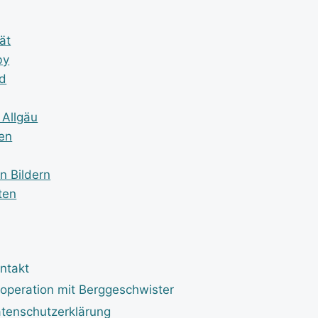
ät
by
nd
 Allgäu
en
n Bildern
ten
ntakt
operation mit Berggeschwister
tenschutzerklärung