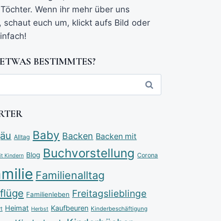
Töchter. Wenn ihr mehr über uns
, schaut euch um, klickt aufs Bild oder
infach!
 ETWAS BESTIMMTES?
RTER
Baby
gäu
Backen
Backen mit
Alltag
Buchvorstellung
Blog
Corona
it Kindern
milie
Familienalltag
flüge
Freitagslieblinge
Familienleben
Heimat
Kaufbeuren
t
Kinderbeschäftigung
Herbst