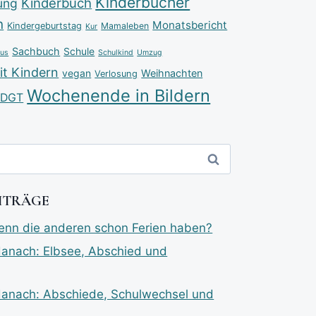
Kinderbücher
Kinderbuch
ung
n
Monatsbericht
Kindergeburtstag
Mamaleben
Kur
Sachbuch
Schule
aus
Schulkind
Umzug
t Kindern
vegan
Weihnachten
Verlosung
Wochenende in Bildern
DGT
EITRÄGE
n die anderen schon Ferien haben?
danach: Elbsee, Abschied und
danach: Abschiede, Schulwechsel und