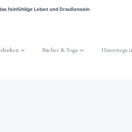
das feinfühlige Leben und Draußensein.
edanken
Bücher & Yoga
Unterwegs i