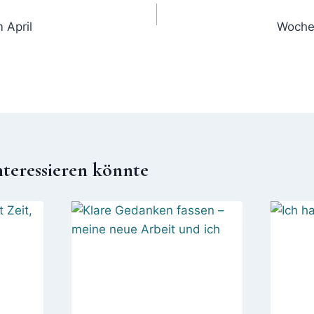
 April
Wochen
nteressieren könnte