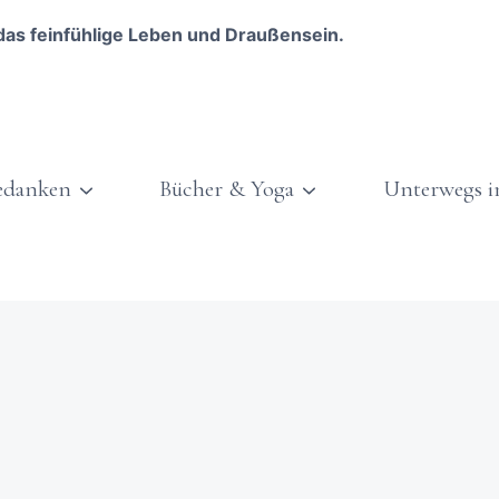
das feinfühlige Leben und Draußensein.
edanken
Bücher & Yoga
Unterwegs i