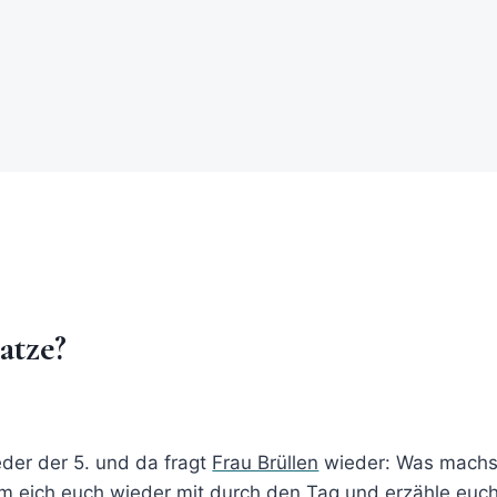
atze?
der der 5. und da fragt
Frau Brüllen
wieder: Was machst
eich euch wieder mit durch den Tag und erzähle euch,