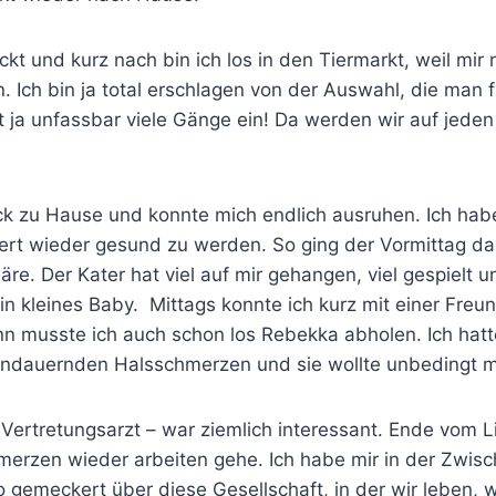
kt und kurz nach bin ich los in den Tiermarkt, weil mir 
. Ich bin ja total erschlagen von der Auswahl, die man 
t ja unfassbar viele Gänge ein! Da werden wir auf jeden 
ck zu Hause und konnte mich endlich ausruhen. Ich habe
ert wieder gesund zu werden. So ging der Vormittag d
re. Der Kater hat viel auf mir gehangen, viel gespielt u
ein kleines Baby. Mittags konnte ich kurz mit einer Freu
ann musste ich auch schon los Rebekka abholen. Ich hat
ndauernden Halsschmerzen und sie wollte unbedingt m
Vertretungsarzt – war ziemlich interessant. Ende vom Li
erzen wieder arbeiten gehe. Ich habe mir in der Zwisch
emeckert über diese Gesellschaft, in der wir leben, wa