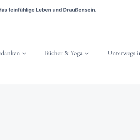
das feinfühlige Leben und Draußensein.
edanken
Bücher & Yoga
Unterwegs i