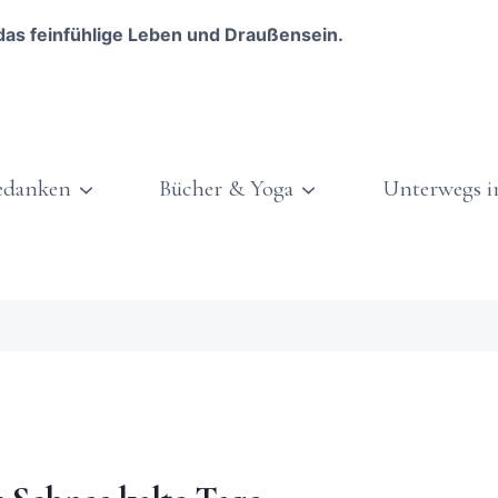
das feinfühlige Leben und Draußensein.
edanken
Bücher & Yoga
Unterwegs i