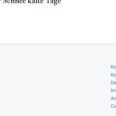
r Schnee kalte Tage
Ko
Ko
Da
Im
Ar
Co