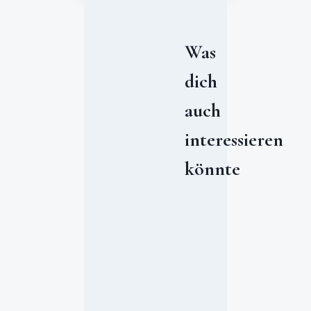
Was
dich
auch
interessieren
könnte
#
1
2
v
o