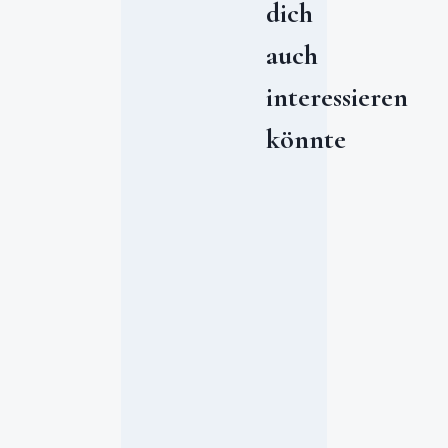
dich
auch
interessieren
könnte
W
e
l
t
u
m
w
e