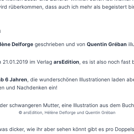
ird rüberkommen, dass auch ich mehr als begeistert bi
h
lène Delforge
geschrieben und von
Quentin Gréban
ill
m 21.01.2019 im Verlag
arsEdition
, es ist also noch fast
ab 6 Jahren
, die wunderschönen Illustrationen laden ab
en und Nachdenken ein!
© arsEdition, Hélène Delforge und Quentin Gréban
s dicker, wie ihr aber sehen könnt gibt es pro Doppelse