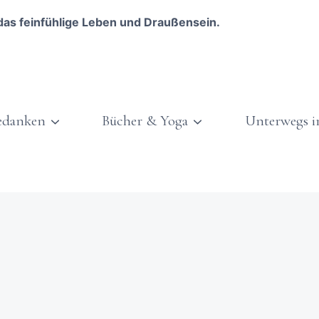
das feinfühlige Leben und Draußensein.
edanken
Bücher & Yoga
Unterwegs i