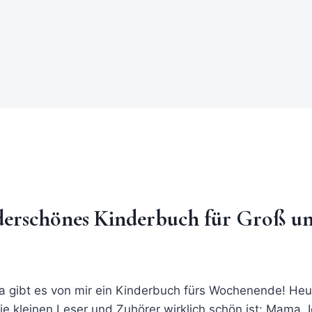
erschönes Kinderbuch für Groß un
da gibt es von mir ein Kinderbuch fürs Wochenende! Heut
 die kleinen Leser und Zuhörer wirklich schön ist: Mama.