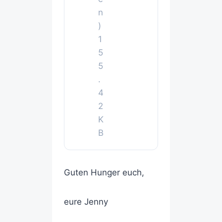
n
)
1
5
5
.
4
2
K
B
Guten Hunger euch,
eure Jenny