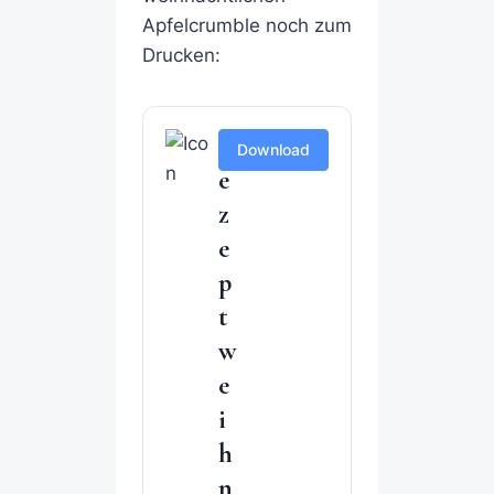
Apfelcrumble noch zum
Drucken:
R
Download
e
z
e
p
t
w
e
i
h
n