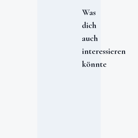
Was
dich
auch
interessieren
könnte
G
r
o
ß
e
u