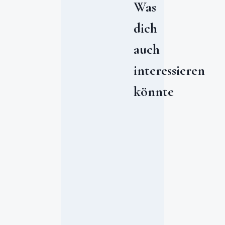
Was
dich
auch
interessieren
könnte
#
1
2
v
o
n
1