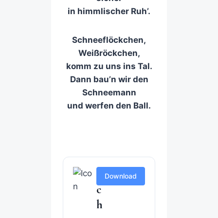
in himmlischer Ruh’.
Schneeflöckchen,
Weißröckchen,
komm zu uns ins Tal.
Dann bau’n wir den
Schneemann
und werfen den Ball.
S
Download
c
h