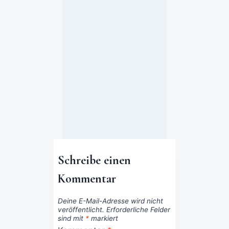
d
e
n
?
5. Juli 2020
Schreibe einen
Kommentar
Deine E-Mail-Adresse wird nicht
veröffentlicht.
Erforderliche Felder
sind mit
*
markiert