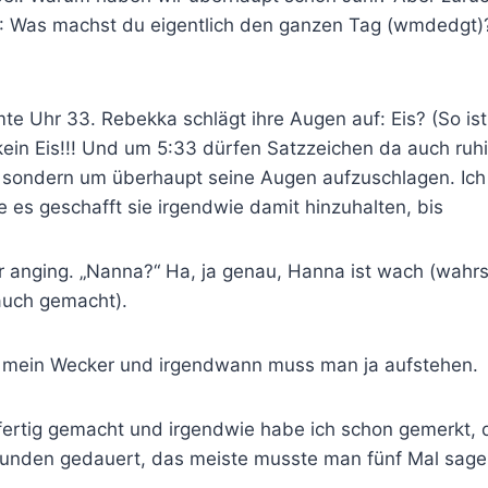
.: Was machst du eigentlich den ganzen Tag (wmdedgt)
:
mte Uhr 33. Rebekka schlägt ihre Augen auf: Eis? (So is
 kein Eis!!! Und um 5:33 dürfen Satzzeichen da auch ruhi
rüh, sondern um überhaupt seine Augen aufzuschlagen. Ic
e es geschafft sie irgendwie damit hinzuhalten, bis
nging. „Nanna?“ Ha, ja genau, Hanna ist wach (wahrsc
auch gemacht).
e mein Wecker und irgendwann muss man ja aufstehen.
fertig gemacht und irgendwie habe ich schon gemerkt, 
Stunden gedauert, das meiste musste man fünf Mal sagen