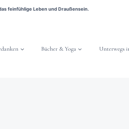
das feinfühlige Leben und Draußensein.
edanken
Bücher & Yoga
Unterwegs i