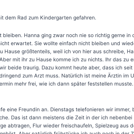
t dem Rad zum Kindergarten gefahren.
 bleiben. Hanna ging zwar noch nie so richtig gerne in
nicht erwartet. Sie wollte einfach nicht bleiben und wied
zu Hause größtenteils, weil ich von hier aus schreibe, H
Aber mit ihr zu Hause komme ich zu nichts. Ihr das zu erk
wir beide traurig. Dazu kommt heute aber, dass ich s
ingend zum Arzt muss. Natürlich ist meine Ärztin im U
Termin mehr frei, wie ich dann später feststellen musst
fe eine Freundin an. Dienstags telefonieren wir immer, 
che. Das ist dann meistens die Zeit in der ich nebenbei 
ge abtragen, Flur wieder freischaufeln, Spielzeug au
ngehört. Aber natürlich frühstücke ich auch noch in der