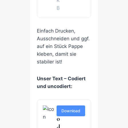
K
B
Einfach Drucken,
Ausschneiden und ggf.
auf ein Stück Pappe
kleben, damit sie
stabiler ist!
Unser Text – Codiert
und uncodiert:
c
Download
o
d