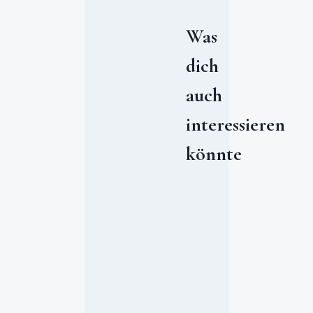
Was
dich
auch
interessieren
könnte
W
o
c
h
e