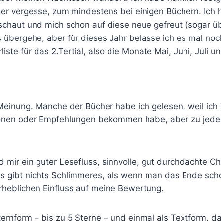
der vergesse, zum mindestens bei einigen Büchern. Ich h
chaut und mich schon auf diese neue gefreut (sogar übe
bergehe, aber für dieses Jahr belasse ich es mal noch
rliste für das 2.Tertial, also die Monate Mai, Juni, Juli 
Meinung. Manche der Bücher habe ich gelesen, weil ich i
onen oder Empfehlungen bekommen habe, aber zu jedem
d mir ein guter Lesefluss, sinnvolle, gut durchdachte C
 es gibt nichts Schlimmeres, als wenn man das Ende sch
rheblichen Einfluss auf meine Bewertung.
ternform – bis zu 5 Sterne – und einmal als Textform, d