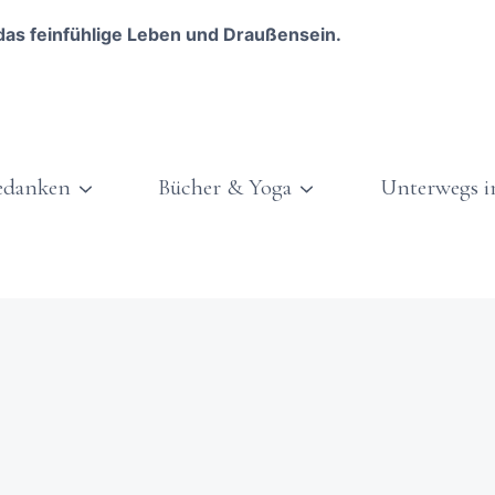
das feinfühlige Leben und Draußensein.
edanken
Bücher & Yoga
Unterwegs i