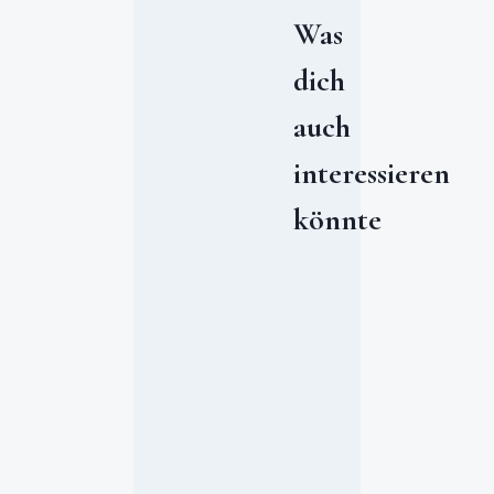
Was
dich
auch
interessieren
könnte
w
m
d
e
d
g