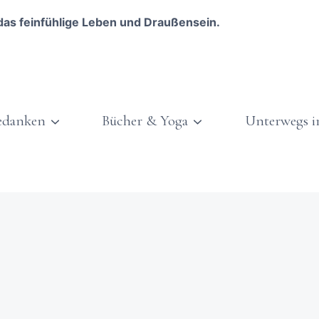
das feinfühlige Leben und Draußensein.
edanken
Bücher & Yoga
Unterwegs i