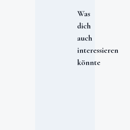
Was
dich
auch
interessieren
könnte
D
e
r
S
o